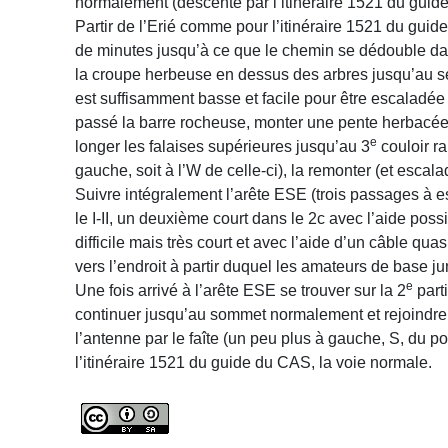
normalement (descente par l’itinéraire 1521 du guide
Partir de l’Erié comme pour l’itinéraire 1521 du gu
de minutes jusqu’à ce que le chemin se dédouble dans
la croupe herbeuse en dessus des arbres jusqu’au se
est suffisamment basse et facile pour être escaladée 
passé la barre rocheuse, monter une pente herbacée 
e
longer les falaises supérieures jusqu’au 3
couloir rai
gauche, soit à l’W de celle-ci), la remonter (et escal
Suivre intégralement l’arête ESE (trois passages à e
le I-II, un deuxième court dans le 2c avec l’aide poss
difficile mais très court et avec l’aide d’un câble qu
vers l’endroit à partir duquel les amateurs de base j
e
Une fois arrivé à l’arête ESE se trouver sur la 2
parti
continuer jusqu’au sommet normalement et rejoindre 
l’antenne par le faîte (un peu plus à gauche, S, du p
l’itinéraire 1521 du guide du CAS, la voie normale.