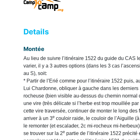
Details
Montée
Au lieu de suivre l’itinéraire 1522 du guide du CAS l
varier, il y a 3 autres options (dans les 3 cas l’asce
au S), soit:
* Partir de l’Erié comme pour l’itinéraire 1522 puis, 
Lui Chardonne, obliquer à gauche dans les derniers 
rocheuse (bien visible au-dessus du chemin normal de
une vire (très délicate si l’herbe est trop mouillée pa
cette vire traversée, continuer de monter le long des
e
arriver à un 3
couloir raide, le couloir de l’Aiguille (à
le remonter (et escalader, 2c mi-rocheux mi-herbeux).
e
se trouver sur la 2
partie de l’itinéraire 1522 précit