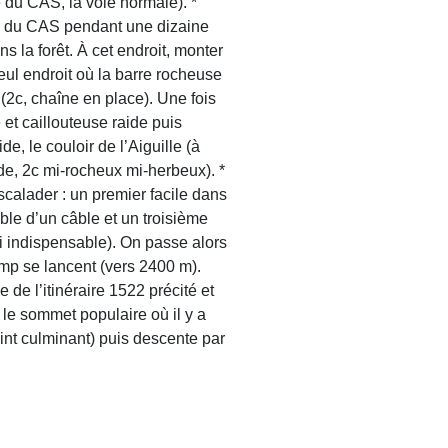
 du CAS, la voie normale). *
ide du CAS pendant une dizaine
 la forêt. À cet endroit, monter
ul endroit où la barre rocheuse
(2c, chaîne en place). Une fois
et caillouteuse raide puis
de, le couloir de l’Aiguille (à
ade, 2c mi-rocheux mi-herbeux). *
scalader : un premier facile dans
ible d’un câble et un troisième
asi indispensable). On passe alors
ump se lancent (vers 2400 m).
e de l’itinéraire 1522 précité et
le sommet populaire où il y a
oint culminant) puis descente par