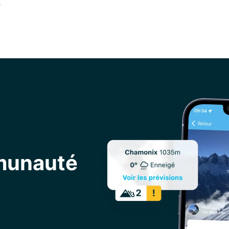
s
mmunauté