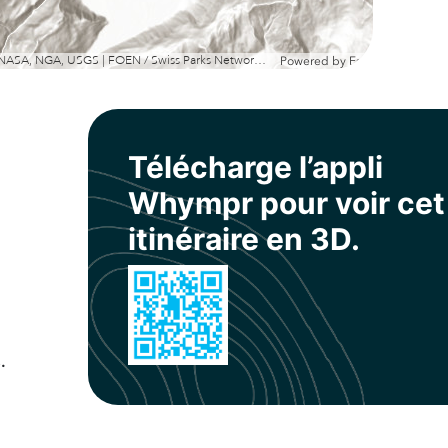
Esri, NASA, NGA, USGS | FOEN / Swiss Parks Network, swisstopo, Esri, TomTom, Garmin, METI/NASA, USGS
Powered by
Esri
Télécharge l’appli
Whympr pour voir cet
itinéraire en 3D.
.