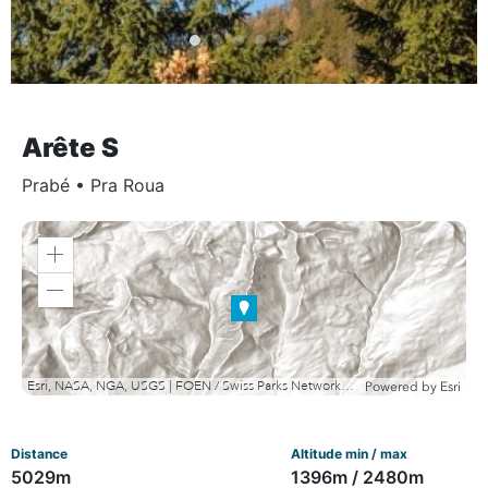
Arête S
Prabé
•
Pra Roua
Zoom
in
Zoom
out
Esri, NASA, NGA, USGS | FOEN / Swiss Parks Network, swisstopo, Esri, TomTom, Garmin, METI/NASA, USGS
Powered by
Esri
Distance
Altitude min / max
5029m
1396m / 2480m