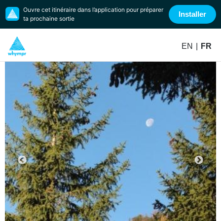
Ouvre cet itinéraire dans l’application pour préparer
Installer
ta prochaine sortie
EN
|
FR