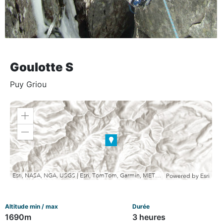
Goulotte S
Puy Griou
Zoom
in
Zoom
out
Esri, NASA, NGA, USGS | Esri, TomTom, Garmin, METI/NASA, USGS
Powered by
Esri
Altitude min / max
Durée
1690m
3 heures