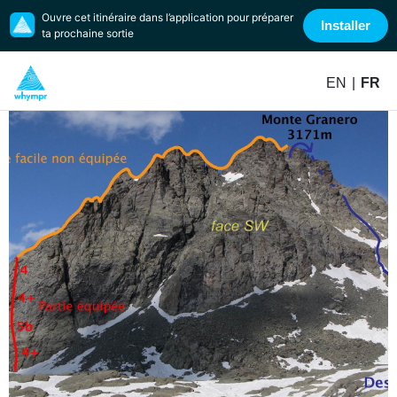
Ouvre cet itinéraire dans l’application pour préparer
Installer
ta prochaine sortie
EN
|
FR