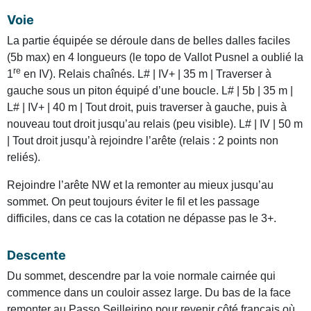
Voie
La partie équipée se déroule dans de belles dalles faciles
(5b max) en 4 longueurs (le topo de Vallot Pusnel a oublié la
re
1
en IV). Relais chaînés. L# | IV+ | 35 m | Traverser à
gauche sous un piton équipé d’une boucle. L# | 5b | 35 m |
L# | IV+ | 40 m | Tout droit, puis traverser à gauche, puis à
nouveau tout droit jusqu’au relais (peu visible). L# | IV | 50 m
| Tout droit jusqu’à rejoindre l’arête (relais : 2 points non
reliés).
Rejoindre l’arête NW et la remonter au mieux jusqu’au
sommet. On peut toujours éviter le fil et les passage
difficiles, dans ce cas la cotation ne dépasse pas le 3+.
Descente
Du sommet, descendre par la voie normale cairnée qui
commence dans un couloir assez large. Du bas de la face
remonter au Passo Seilleirino pour revenir côté français où