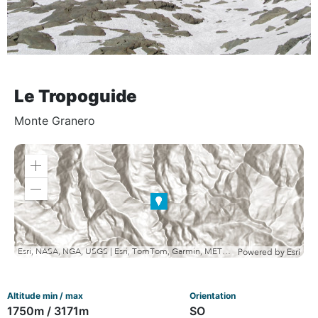
Le Tropoguide
Monte Granero
Zoom
in
Zoom
out
Esri, NASA, NGA, USGS | Esri, TomTom, Garmin, METI/NASA, USGS
Powered by
Esri
Altitude min / max
Orientation
1750m / 3171m
SO