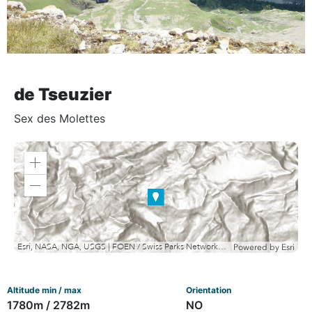
de Tseuzier
Sex des Molettes
Zoom
in
Zoom
out
Esri, NASA, NGA, USGS | FOEN / Swiss Parks Network, swisstopo, Esri, TomTom, Garmin, METI/NASA, USGS
Powered by
Esri
Altitude min / max
Orientation
1780m / 2782m
NO