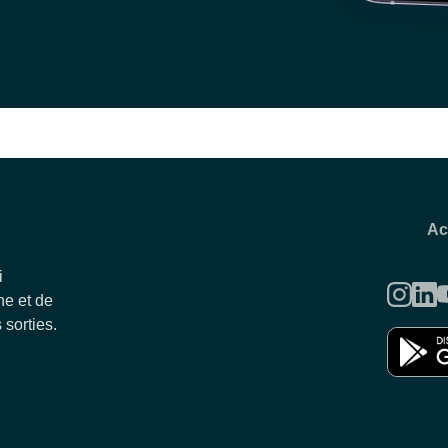
Ac
i
e et de
 sorties.