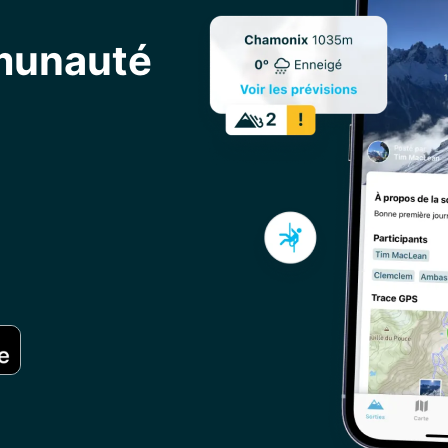
mmunauté