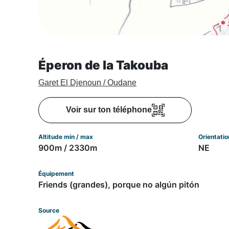
Éperon de la Takouba
Garet El Djenoun / Oudane
Voir sur ton téléphone
Altitude min / max
Orientatio
900m / 2330m
NE
Équipement
Friends (grandes), porque no algún pitón
Source