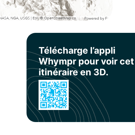
Esri, NASA, NGA, USGS | Esri, © OpenStreetMap contributors, TomTom, Garmin, METI/NASA, USGS
Powered by
Esri
Télécharge l’appli
Whympr pour voir cet
itinéraire en 3D.