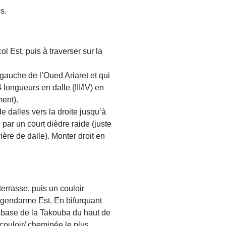
s.
l Est, puis à traverser sur la
e gauche de l’Oued Ariaret et qui
longueurs en dalle (III/IV) en
ent).
de dalles vers la droite jusqu’à
par un court dièdre raide (juste
ère de dalle). Monter droit en
terrasse, puis un couloir
 gendarme Est. En bifurquant
la base de la Takouba du haut de
 couloir/ cheminée le plus