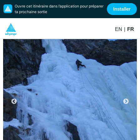
Ouvre cet itinéraire dans l’application pour préparer
Installer
ta prochaine sortie
EN
|
FR