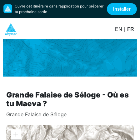
Ouvre cet itinéraire dans l’application pour préparer
Installer
ta prochaine sortie
EN
|
FR
Grande Falaise de Séloge - Où es
tu Maeva ?
Grande Falaise de Séloge
Zoom