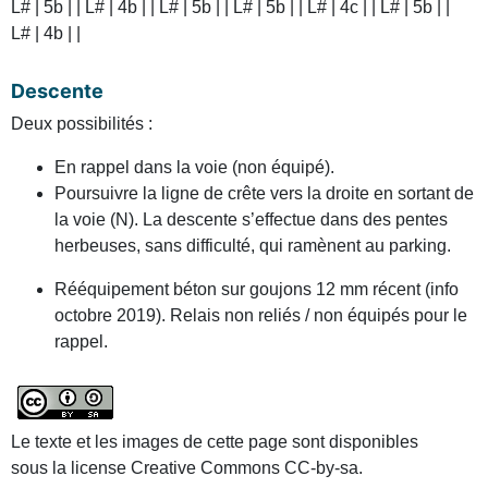
L# | 5b | | L# | 4b | | L# | 5b | | L# | 5b | | L# | 4c | | L# | 5b | |
L# | 4b | |
Descente
Deux possibilités :
En rappel dans la voie (non équipé).
Poursuivre la ligne de crête vers la droite en sortant de
la voie (N). La descente s’effectue dans des pentes
herbeuses, sans difficulté, qui ramènent au parking.
Rééquipement béton sur goujons 12 mm récent (info
octobre 2019). Relais non reliés / non équipés pour le
rappel.
Le texte et les images de cette page sont disponibles
sous la license Creative Commons CC-by-sa.