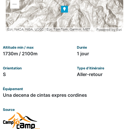
in
Zoom
out
Esri, NASA, NGA, USGS | Esri, TomTom, Garmin, METI/NASA, USGS
Powered by
Esri
Altitude min / max
Durée
1730m / 2100m
1 jour
Orientation
Type d'itinéraire
S
Aller-retour
Équipement
Una decena de cintas expres cordines
Source