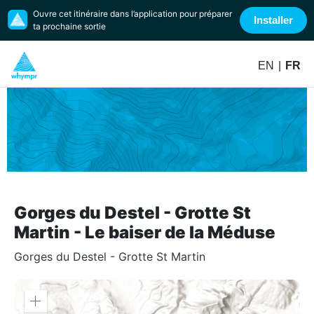
Ouvre cet itinéraire dans l’application pour préparer
Installer
ta prochaine sortie
EN
|
FR
Gorges du Destel - Grotte St
Martin - Le baiser de la Méduse
Gorges du Destel - Grotte St Martin
Zoom