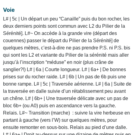
Voie
L# | 5c | Un départ un peu “Canaille” puis du bon rocher, les
deux derniers points sont commun avec L2 du Pilier de la
Sérénité]. L#~ On accède à la grande vire (départ des
couennes) passer le départ du Pilier de la Sérénité] de
quelques mètres, c’est-à-dire ne pas prendre P.S. ni P.S. bis
qui sont les L2 et variante du Pilier de la sérénité mais aller
jusqu’à l’inscription “méduse” en noir (plus crâne de
sanglier?!) L# | 6a | Courte longueur. L# | 6a+ | De bonnes
prises sur du rocher raide. L# | 6b | Un pas de 6b puis une
bonne rampe. L# | 5c | Traversée aérienne. L# | 6a | Suite de
la traversée en dalle suivie d’un rétablissement peu avant
un chêne. L# | 6b+ | Une traversée délicate avec un pas de
bloc 6b+ (ou A0) puis en ascendance vers la gauche.
Relais. L#~ Transition (marche) : suivre la vire herbeuse en
partant à gauche (vers l’W) sur quelques mètres, pour
ensuite remonter en sous-bois. Relais au pied d’une dalle.
L# | 6a+ | Droit au-dessus sur une dizaine de mètres puis en