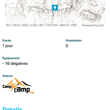
in
Zoom
out
Esri, NASA, NGA, USGS | Esri, TomTom, Garmin, METI/NASA, USGS
Powered by
Esri
Durée
Orientation
1 jour
S
Équipement
- 16 dégaines
Source
Details