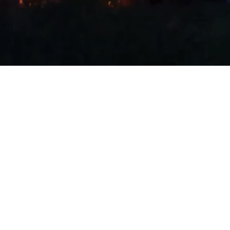
les
ympr