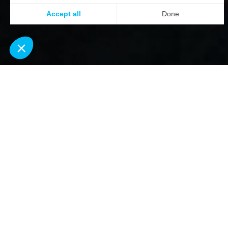
Prépare ta sortie, pas juste ta trace
Repère où sont 
patous sur Wh