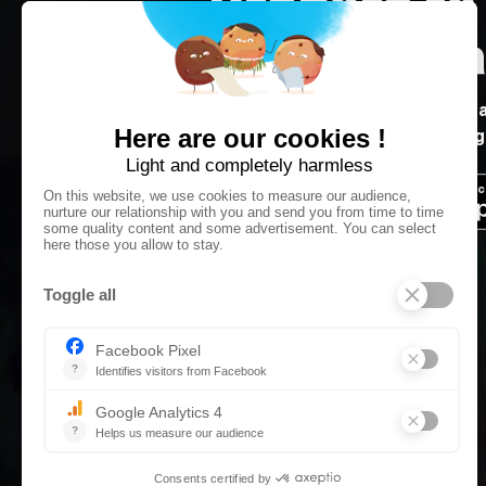
juste ta tr
Météo, signalements, points d’ea
avant de partir en rando, sortie g
Téléc
Disponible sur