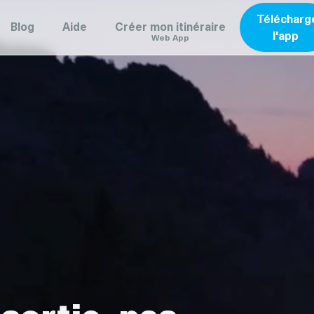
Télécharg
Blog
Aide
Créer mon itinéraire
l'app
Web App
sortie, pas