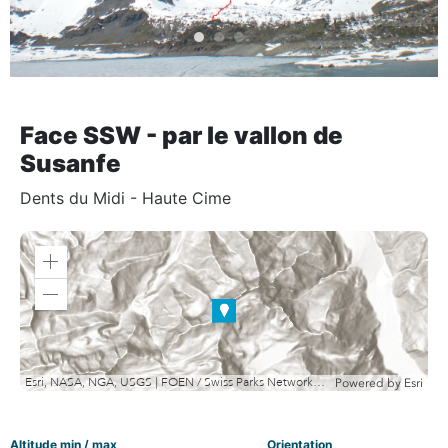
Face SSW - par le vallon de
Susanfe
Dents du Midi - Haute Cime
Zoom
in
Zoom
out
Esri, NASA, NGA, USGS | FOEN / Swiss Parks Network, swisstopo, Esri, TomTom, Garmin, METI/NASA, USGS
Powered by
Esri
Altitude min / max
Orientation