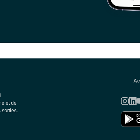
Ac
i
e et de
 sorties.