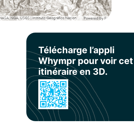
Esri, NASA, NGA, USGS | Instituto Geográfico Nacional, Esri, TomTom, Garmin, METI/NASA, USGS
Powered by
Esri
Télécharge l’appli
Whympr pour voir cet
itinéraire en 3D.