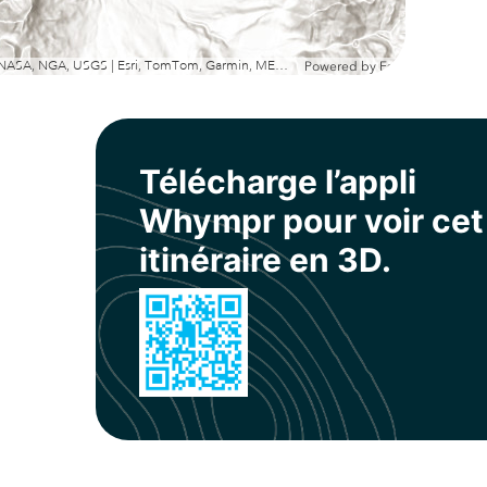
Esri, NASA, NGA, USGS | Esri, TomTom, Garmin, METI/NASA, USGS
Powered by
Esri
Télécharge l’appli
Whympr pour voir cet
itinéraire en 3D.