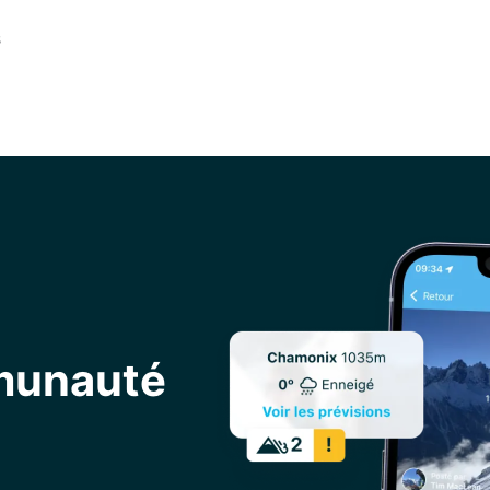
s
mmunauté