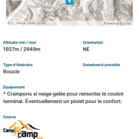
out
Esri, NASA, NGA, USGS
Powered by
Esri
Altitude min / max
Orientation
1927m / 2949m
NE
Type d'itinéraire
Snowboard possible
Boucle
Équipement
* Crampons si neige gelée pour remonter le couloir
terminal. Éventuellement un piolet pour le confort.
Source