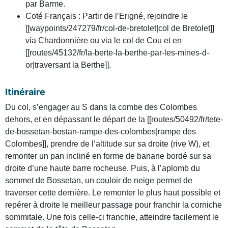
par Barme.
Coté Français : Partir de l’Erigné, rejoindre le
[[waypoints/247279/fr/col-de-bretolet|col de Bretolet]]
via Chardonnière ou via le col de Cou et en
[[routes/45132/fr/la-berte-la-berthe-par-les-mines-d-
or|traversant la Berthe]].
Itinéraire
Du col, s’engager au S dans la combe des Colombes
dehors, et en dépassant le départ de la [[routes/50492/fr/tete-
de-bossetan-bostan-rampe-des-colombes|rampe des
Colombes]], prendre de l’altitude sur sa droite (rive W), et
remonter un pan incliné en forme de banane bordé sur sa
droite d’une haute barre rocheuse. Puis, à l’aplomb du
sommet de Bossetan, un couloir de neige permet de
traverser cette dernière. Le remonter le plus haut possible et
repérer à droite le meilleur passage pour franchir la corniche
sommitale. Une fois celle-ci franchie, atteindre facilement le