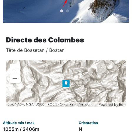
Directe des Colombes
Tête de Bossetan / Bostan
Zoom
in
Zoom
out
Esri, NASA, NGA, USGS | FOEN / Swiss Parks Network, swisstopo, Esri, TomTom, Garmin, METI/NASA, USGS
Powered by
Esri
Altitude min / max
Orientation
1055m / 2406m
N