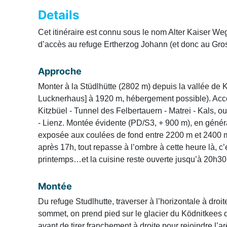
Details
Cet itinéraire est connu sous le nom Alter Kaiser We
d’accès au refuge Ertherzog Johann (et donc au Gro
Approche
Monter à la Stüdlhütte (2802 m) depuis la vallée de 
Lucknerhaus] à 1920 m, hébergement possible). Accès
Kitzbüel - Tunnel des Felbertauern - Matrei - Kals, o
- Lienz. Montée évidente (PD/S3, + 900 m), en généra
exposée aux coulées de fond entre 2200 m et 2400 m
après 17h, tout repasse à l’ombre à cette heure là, c’
printemps…et la cuisine reste ouverte jusqu’à 20h30 
Montée
Du refuge Studlhutte, traverser à l’horizontale à droi
sommet, on prend pied sur le glacier du Ködnitkees 
avant de tirer franchement à droite pour rejoindre l’a