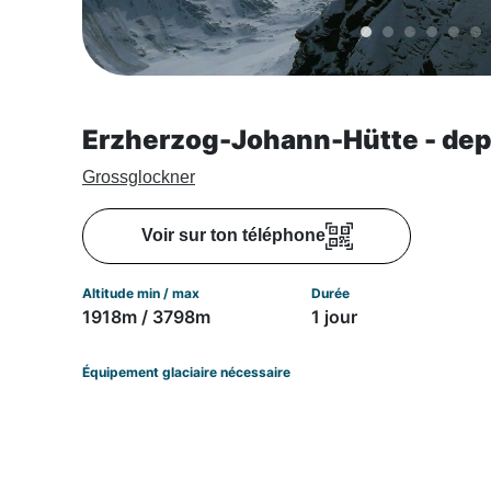
Erzherzog-Johann-Hütte - depu
Grossglockner
Voir sur ton téléphone
Altitude min / max
Durée
1918m / 3798m
1 jour
Équipement glaciaire nécessaire