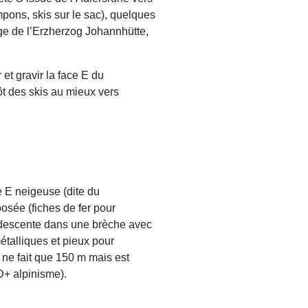
mpons, skis sur le sac), quelques
uge de l’Erzherzog Johannhütte,
et gravir la face E du
ôt des skis au mieux vers
e E neigeuse (dite du
osée (fiches de fer pour
 descente dans une brèche avec
étalliques et pieux pour
d ne fait que 150 m mais est
D+ alpinisme).