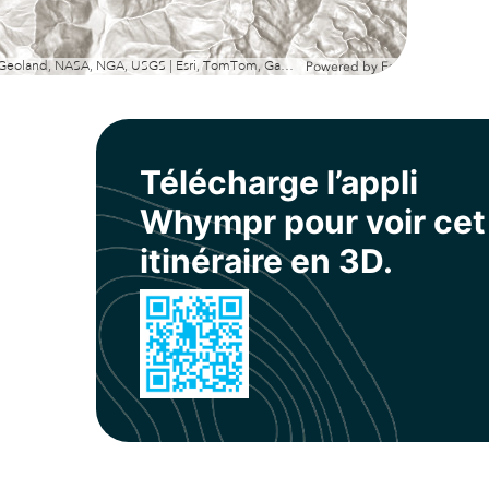
Esri, Geoland, NASA, NGA, USGS | Esri, TomTom, Garmin, METI/NASA, USGS
Powered by
Esri
Télécharge l’appli
Whympr pour voir cet
itinéraire en 3D.