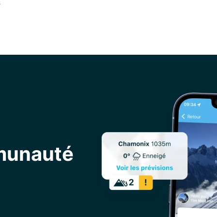
s
mmunauté