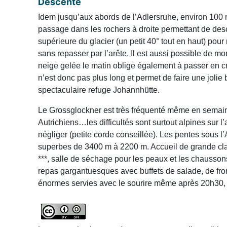
Descente
Idem jusqu’aux abords de l’Adlersruhe, environ 100 
passage dans les rochers à droite permettant de desc
supérieure du glacier (un petit 40° tout en haut) pour
sans repasser par l’arête. Il est aussi possible de mon
neige gelée le matin oblige également à passer en cr
n’est donc pas plus long et permet de faire une jolie
spectaculaire refuge Johannhütte.
Le Grossglockner est très fréquenté même en semain
Autrichiens…les difficultés sont surtout alpines sur 
négliger (petite corde conseillée). Les pentes sous l
superbes de 3400 m à 2200 m. Accueil de grande clas
***, salle de séchage pour les peaux et les chaussons
repas gargantuesques avec buffets de salade, de fro
énormes servies avec le sourire même après 20h30,