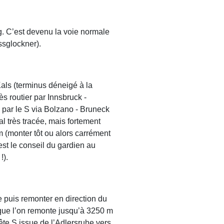
g. C’est devenu la voie normale
ssglockner).
Kals (terminus déneigé à la
 routier par Innsbruck -
u par le S via Bolzano - Bruneck
l très tracée, mais fortement
 (monter tôt ou alors carrément
est le conseil du gardien au
!).
te puis remonter en direction du
que l’on remonte jusqu’à 3250 m
rête S issue de l’Adlersruhe vers