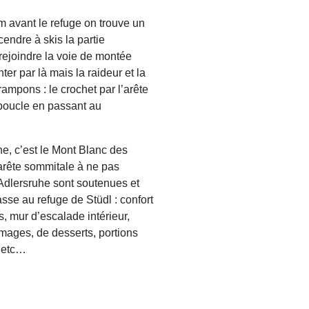
m avant le refuge on trouve un
endre à skis la partie
 rejoindre la voie de montée
ter par là mais la raideur et la
ampons : le crochet par l’arête
 boucle en passant au
e, c’est le Mont Blanc des
l’arête sommitale à ne pas
’Adlersruhe sont soutenues et
se au refuge de Stüdl : confort
, mur d’escalade intérieur,
mages, de desserts, portions
 etc…