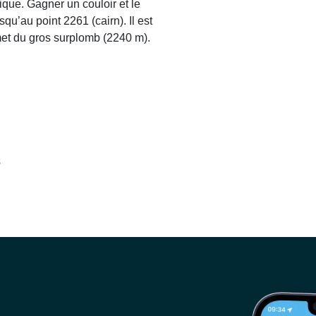
tique. Gagner un couloir et le
qu’au point 2261 (cairn). Il est
et du gros surplomb (2240 m).
s