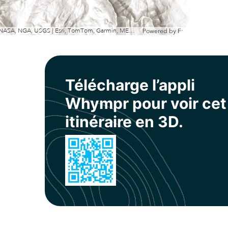
Esri, NASA, NGA, USGS | Esri, TomTom, Garmin, METI/NASA, USGS
Powered by
Esri
Télécharge l’appli
Whympr pour voir cet
itinéraire en 3D.