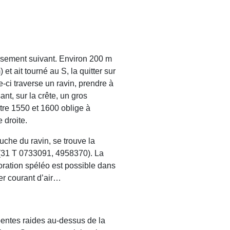
oisement suivant. Environ 200 m
et ait tourné au S, la quitter sur
-ci traverse un ravin, prendre à
ant, sur la crête, un gros
tre 1550 et 1600 oblige à
e droite.
uche du ravin, se trouve la
e (31 T 0733091, 4958370). La
oration spéléo est possible dans
er courant d’air…
pentes raides au-dessus de la