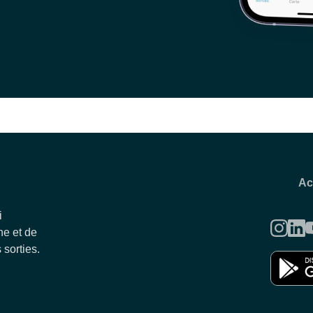
Ac
i
e et de
 sorties.