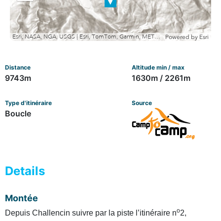
out
Esri, NASA, NGA, USGS | Esri, TomTom, Garmin, METI/NASA, USGS
Powered by
Esri
Distance
Altitude min / max
9743m
1630m / 2261m
Type d'itinéraire
Source
Boucle
Details
Montée
o
Depuis Challencin suivre par la piste l’itinéraire n
2,