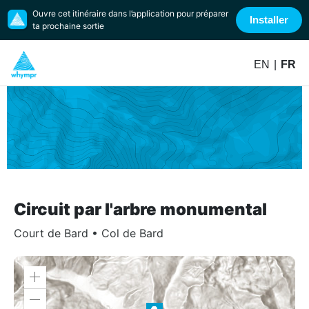
Ouvre cet itinéraire dans l’application pour préparer
Installer
ta prochaine sortie
EN
|
FR
Circuit par l'arbre monumental
Court de Bard
•
Col de Bard
Zoom
in
Zoom