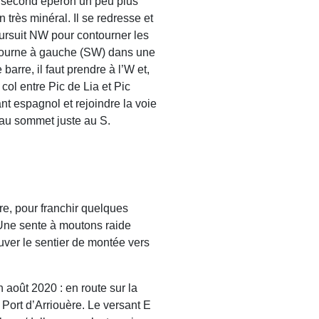
un second éperon un peu plus
très minéral. Il se redresse et
ursuit NW pour contourner les
n tourne à gauche (SW) dans une
rre, il faut prendre à l’W et,
 col entre Pic de Lia et Pic
t espagnol et rejoindre la voie
au sommet juste au S.
utre, pour franchir quelques
 Une sente à moutons raide
uver le sentier de montée vers
 août 2020 : en route sur la
Port d’Arriouère. Le versant E