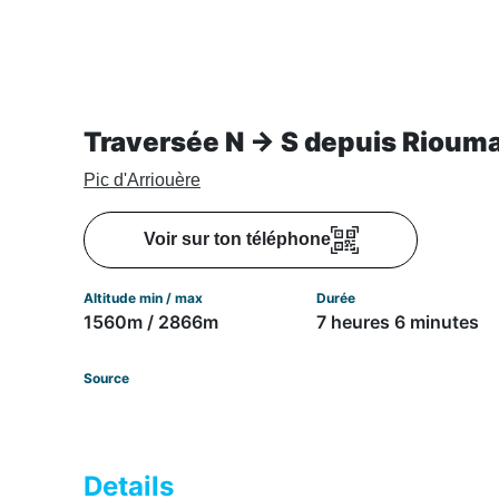
Traversée N → S depuis Rioum
Pic d'Arriouère
Voir sur ton téléphone
Altitude min / max
Durée
1560m / 2866m
7 heures 6 minutes
Source
Details