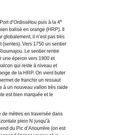
e
ort d’Ordissétou puis à la 4
ien balisé en orange (HRP). Il
 globalement, il n’est pas très
 (sentes). Vers 1750 un sentier
 Rioumajou. Le sentier rentre
ur une éperon vers 1900 et
 balcon qui reste à niveau et
orange de la HRP. On vient buter
permet de franchir un ressaut
e à un nouveau vallon très raide
te est bien marquée et le
e de mètres en traversée dans
zontale plein N jusqu’à
end du Pic d’Ariourrère (on est