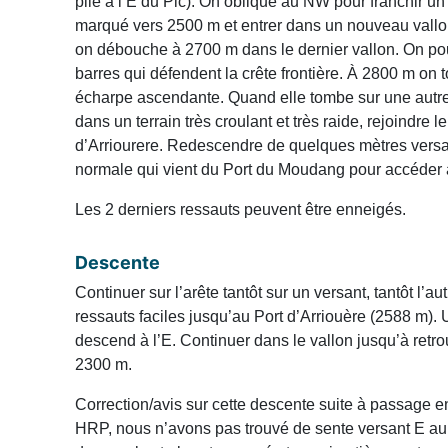
pile à l’E du Pic). On oblique au NW pour franchir 
marqué vers 2500 m et entrer dans un nouveau vallon 
on débouche à 2700 m dans le dernier vallon. On po
barres qui défendent la crête frontière. À 2800 m o
écharpe ascendante. Quand elle tombe sur une autre ba
dans un terrain très croulant et très raide, rejoindre le
d’Arriourere. Redescendre de quelques mètres versan
normale qui vient du Port du Moudang pour accéder 
Les 2 derniers ressauts peuvent être enneigés.
Descente
Continuer sur l’arête tantôt sur un versant, tantôt l’a
ressauts faciles jusqu’au Port d’Arriouère (2588 m).
descend à l’E. Continuer dans le vallon jusqu’à retro
2300 m.
Correction/avis sur cette descente suite à passage en
HRP, nous n’avons pas trouvé de sente versant E au 