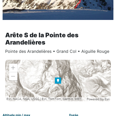
Arête S de la Pointe des
Arandelières
Pointe des Arandelières
•
Grand Col
•
Aiguille Rouge
Zoom
in
Zoom
out
Esri, NASA, NGA, USGS | Esri, TomTom, Garmin, METI/NASA, USGS
Powered by
Esri
Altitude min / max
Durée