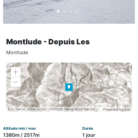
Montlude - Depuis Les
Montlude
Zoom
in
Zoom
out
Esri, NASA, NGA, USGS | Instituto Geográfico Nacional, Esri, TomTom, Garmin, METI/NASA, USGS
Powered by
Esri
Altitude min / max
Durée
1380m / 2517m
1 jour