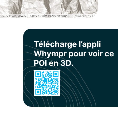
Esri, NASA, NGA, USGS | FOEN / Swiss Parks Network, swisstopo, Esri, TomTom, Garmin, METI/NASA, USGS
Powered by
Esri
Télécharge l’appli
Whympr pour voir ce
POI en 3D.