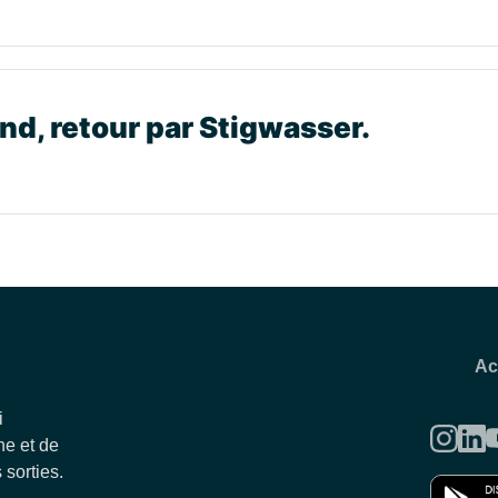
d, retour par Stigwasser.
Ac
i
e et de
 sorties.