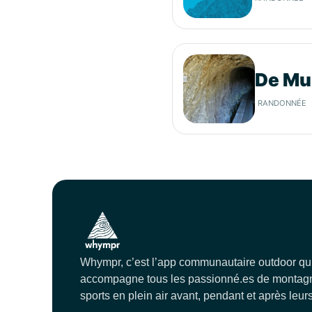
De Mun
RANDONNÉE
Whympr, c’est l’app communautaire outdoor qu
accompagne tous les passionné.es de montagn
sports en plein air avant, pendant et après leurs