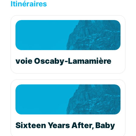
Itinéraires
voie Oscaby-Lamamière
Sixteen Years After, Baby