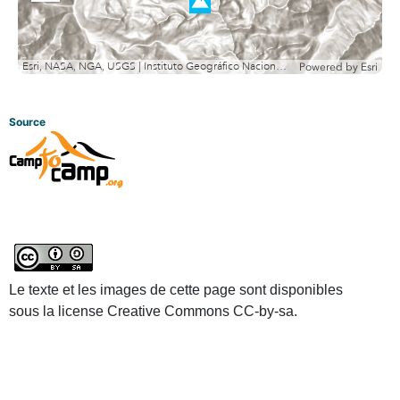
out
Esri, NASA, NGA, USGS | Instituto Geográfico Nacional, Esri, TomTom, Garmin, METI/NASA, USGS
Powered by
Esri
Source
Le texte et les images de cette page sont disponibles
sous la license Creative Commons CC-by-sa.