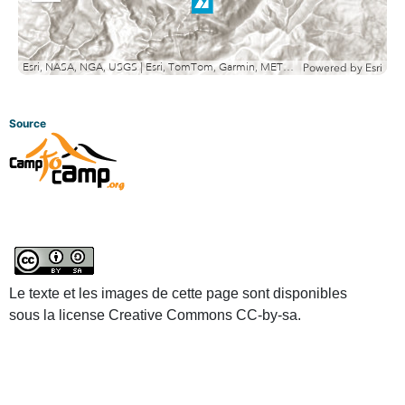
out
Esri, NASA, NGA, USGS | Esri, TomTom, Garmin, METI/NASA, USGS
Powered by
Esri
Source
Le texte et les images de cette page sont disponibles
sous la license Creative Commons CC-by-sa.