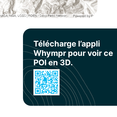
Esri, NASA, NGA, USGS | FOEN / Swiss Parks Network, swisstopo, Esri, TomTom, Garmin, METI/NASA, USGS
Powered by
Esri
Télécharge l’appli
Whympr pour voir ce
POI en 3D.