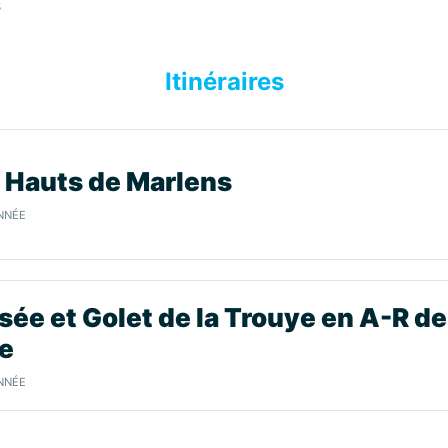
s
Itinéraires
s Hauts de Marlens
NNÉE
sée et Golet de la Trouye en A-R de
e
NNÉE