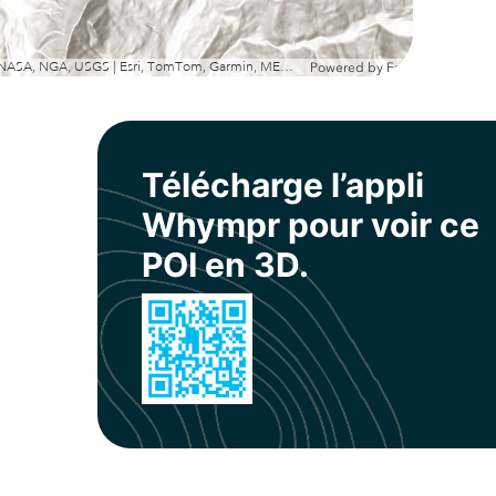
Esri, NASA, NGA, USGS | Esri, TomTom, Garmin, METI/NASA, USGS
Powered by
Esri
Télécharge l’appli
Whympr pour voir ce
POI en 3D.