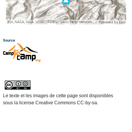
out
Esri, NASA, NGA, USGS | FOEN / Swiss Parks Network, swisstopo, Esri, TomTom, Garmin, METI/NASA, USGS
Powered by
Esri
Source
Le texte et les images de cette page sont disponibles
sous la license Creative Commons CC-by-sa.