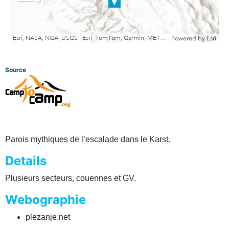
out
Esri, NASA, NGA, USGS | Esri, TomTom, Garmin, METI/NASA, USGS
Powered by
Esri
Source
Parois mythiques de l’escalade dans le Karst.
Details
Plusieurs secteurs, couennes et GV.
Webographie
plezanje.net