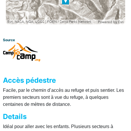
out
Esri, NASA, NGA, USGS | FOEN / Swiss Parks Network, swisstopo, Esri, TomTom, Garmin, METI/NASA, USGS
Powered by
Esri
Source
Accès pédestre
Facile, par le chemin d’accès au refuge et puis sentier. Les
premiers secteurs sont à vue du refuge, à quelques
centaines de mètres de distance.
Details
Idéal pour aller avec les enfants. Plusieurs secteurs à