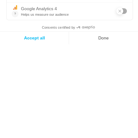
L’appli
tout-en-un
pour préparer tes
sorties outdoor
où
que tu sois
dans le monde.
Français
À propos
Presse
Contact




