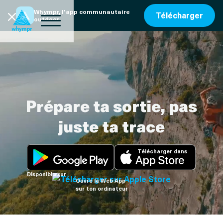
Whympr, l'app communautaire
Télécharger
outdoor
Prépare ta sortie, pas
juste ta trace
Télécharger dans
Disponible sur
Ouvre la Web App
sur ton ordinateur