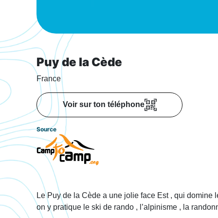
Puy de la Cède
France
Voir sur ton téléphone
Source
Le Puy de la Cède a une jolie face Est , qui domine le
on y pratique le ski de rando , l’alpinisme , la rand