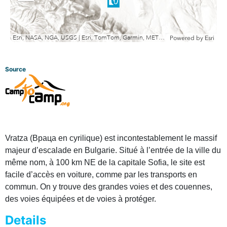
out
Esri, NASA, NGA, USGS | Esri, TomTom, Garmin, METI/NASA, USGS
Powered by
Esri
Source
Vratza (Враца en cyrilique) est incontestablement le massif
majeur d’escalade en Bulgarie. Situé à l’entrée de la ville du
même nom, à 100 km NE de la capitale Sofia, le site est
facile d’accès en voiture, comme par les transports en
commun. On y trouve des grandes voies et des couennes,
des voies équipées et de voies à protéger.
Details