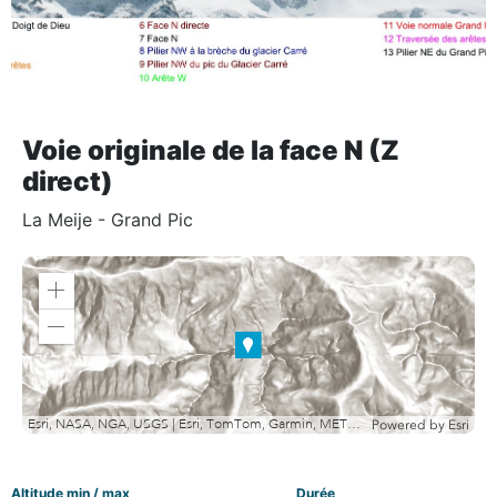
Voie originale de la face N (Z
direct)
La Meije - Grand Pic
Zoom
in
Zoom
out
Esri, NASA, NGA, USGS | Esri, TomTom, Garmin, METI/NASA, USGS
Powered by
Esri
Altitude min / max
Durée