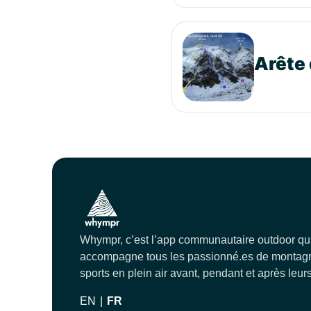
Arête 
Whympr, c’est l’app communautaire outdoor qu
accompagne tous les passionné.es de montagn
sports en plein air avant, pendant et après leurs
EN
|
FR