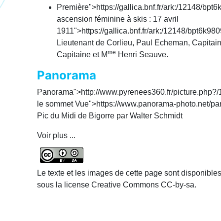
Première">https://gallica.bnf.fr/ark:/12148/b
ascension féminine à skis : 17 avril
1911
">https://gallica.bnf.fr/ark:/12148/bpt6k9
Lieutenant de Corlieu, Paul Echeman, Capitain
me
Capitaine et M
Henri Seauve.
Panorama
Panorama">http://www.pyrenees360.fr/picture.php
le sommet
Vue">https://www.panorama-photo.net/
Pic du Midi de Bigorre par Walter Schmidt
Voir plus ...
Le texte et les images de cette page sont disponible
sous la license Creative Commons CC-by-sa.