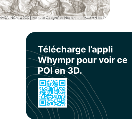
Esri, NASA, NGA, USGS | Instituto Geográfico Nacional, Esri, TomTom, Garmin, METI/NASA, USGS
Powered by
Esri
Télécharge l’appli
Whympr pour voir ce
POI en 3D.