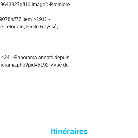
pt6k9643827q/f13.image">Première
809078h/f77.item">1911 -
e Lelorrain, Émile Rayssé,
?/1424">Panorama
annoté depuis
panorama.php?pid=5192">Vue
du
s
Itinéraires