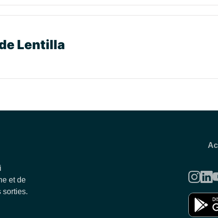
de Lentilla
Ac
i
e et de
 sorties.