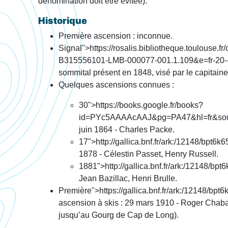
dénomination doit être évitée).
Historique
Première ascension : inconnue.
Signal">https://rosalis.bibliotheque.toulouse.f
B315556101-LMB-000077-001.1.109&e=fr-20--1--
sommital présent en 1848, visé par le capitain
Quelques ascensions connues :
30">https://books.google.fr/books?
id=PYc5AAAAcAAJ&pg=PA47&hl=fr&sou
juin 1864 - Charles Packe.
17">http://gallica.bnf.fr/ark:/12148/bpt
1878 - Célestin Passet, Henry Russell.
1881
">http://gallica.bnf.fr/ark:/12148/b
Jean Bazillac, Henri Brulle.
Première">https://gallica.bnf.fr/ark:/12148/b
ascension à skis : 29 mars 1910 - Roger Cha
jusqu’au Gourg de Cap de Long).