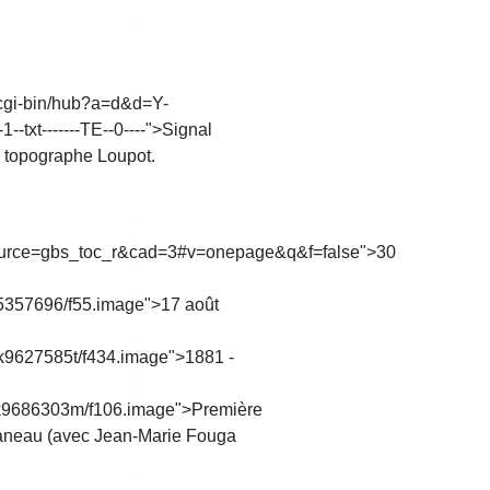
r/cgi-bin/hub?a=d&d=Y-
txt-------TE--0----">Signal
e topographe Loupot.
rce=gbs_toc_r&cad=3#v=onepage&q&f=false">30
6k65357696/f55.image">17
août
pt6k9627585t/f434.image">1881 -
pt6k9686303m/f106.image">Première
baneau (avec Jean-Marie Fouga